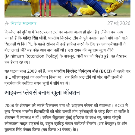
在
निशांत भटनागर
27 मई 2026
क्रिकेट की दुनिया में 'मास्टरब्लास्टर' का जलवा अलग ही होता है। लेकिन क्या आप
जानते हैं कि
महेंद्र सिंह धोनी
,
भारतीय क्रिकेट टीम के पूर्व कप्तान
इतने मांगे जाने वाले
खिलाड़ी थे कि IPL के पहले सीजन में उन्हें हासिल करने के लिए हर एक फ्रेंचाइजी ने
बोल लगाई थी? यह कोई आम बात नहीं थी। उस समय की न्यूनतम मूल्य नीति
(Minimum Retention Policy) के बावजूद, धोनी पर जो भिड़ंत हुई, वह देखकर
सब हैरान रह गए।
यह घटना साल 2008 की है, जब
भारतीय क्रिकेट नियंत्रण बोर्ड (BCCI)
ने पहली बार
IPL ऑक्शन
दुबई
का आयोजन किया था। तब सिर्फ आठ टीमें थीं और धोनी उनमें से
प्रत्येक की पसंदीदा चयन सूची में शीर्ष पर थे।
आइकन प्लेयर्स बनाम खुला ऑक्शन
2008 के ऑक्शन की सबसे दिलचस्प बात थी 'आइकन प्लेयर' की व्यवस्था। BCCI ने
कुछ दिग्गज भारतीय खिलाड़ियों को सीधे उनकी होम फ्रेंचाइजी से जोड़ दिया था ताकि वे
ऑक्शन में उपलब्ध न हों।
सचिन तेंदुलकर
मुंबई इंडियंस
के साथ गए,
सौरव गांगुली
कोलकाता नाइट राइडर्स
के,
राहुल द्रविड़
रॉयल चैलेंजर्स बैंगलोर
(अब बेंगलुरु) के और
युवराज सिंह
पंजाब किंग्स
(तब किंग्स XI पंजाब) के।