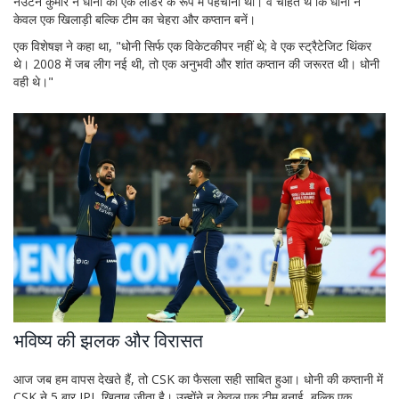
नेउटन कुमार ने धोनी को एक लीडर के रूप में पहचाना था। वे चाहते थे कि धोनी न
केवल एक खिलाड़ी बल्कि टीम का चेहरा और कप्तान बनें।
एक विशेषज्ञ ने कहा था, "धोनी सिर्फ एक विकेटकीपर नहीं थे; वे एक स्ट्रैटेजिट थिंकर
थे। 2008 में जब लीग नई थी, तो एक अनुभवी और शांत कप्तान की जरूरत थी। धोनी
वही थे।"
भविष्य की झलक और विरासत
आज जब हम वापस देखते हैं, तो CSK का फैसला सही साबित हुआ। धोनी की कप्तानी में
CSK ने 5 बार IPL खिताब जीता है। उन्होंने न केवल एक टीम बनाई, बल्कि एक