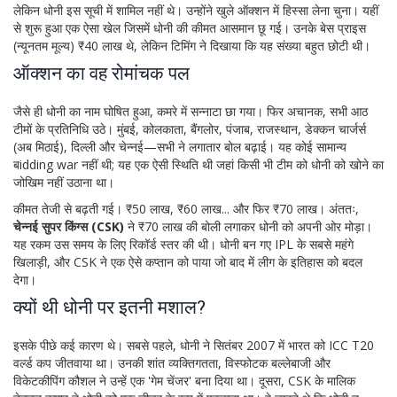
लेकिन धोनी इस सूची में शामिल नहीं थे। उन्होंने खुले ऑक्शन में हिस्सा लेना चुना। यहीं
से शुरू हुआ एक ऐसा खेल जिसमें धोनी की कीमत आसमान छू गई। उनके बेस प्राइस
(न्यूनतम मूल्य) ₹40 लाख थे, लेकिन टिमिंग ने दिखाया कि यह संख्या बहुत छोटी थी।
ऑक्शन का वह रोमांचक पल
जैसे ही धोनी का नाम घोषित हुआ, कमरे में सन्नाटा छा गया। फिर अचानक, सभी आठ
टीमों के प्रतिनिधि उठे। मुंबई, कोलकाता, बैंगलोर, पंजाब, राजस्थान, डेक्कन चार्जर्स
(अब मिठाई), दिल्ली और चेन्नई—सभी ने लगातार बोल बढ़ाई। यह कोई सामान्य
बidding war नहीं थी; यह एक ऐसी स्थिति थी जहां किसी भी टीम को धोनी को खोने का
जोखिम नहीं उठाना था।
कीमत तेजी से बढ़ती गई। ₹50 लाख, ₹60 लाख... और फिर ₹70 लाख। अंततः,
चेन्नई सुपर किंग्स (CSK)
ने ₹70 लाख की बोली लगाकर धोनी को अपनी ओर मोड़ा।
यह रकम उस समय के लिए रिकॉर्ड स्तर की थी। धोनी बन गए IPL के सबसे महंगे
खिलाड़ी, और CSK ने एक ऐसे कप्तान को पाया जो बाद में लीग के इतिहास को बदल
देगा।
क्यों थी धोनी पर इतनी मशाल?
इसके पीछे कई कारण थे। सबसे पहले, धोनी ने सितंबर 2007 में भारत को ICC T20
वर्ल्ड कप जीतवाया था। उनकी शांत व्यक्तिगतता, विस्फोटक बल्लेबाजी और
विकेटकीपिंग कौशल ने उन्हें एक 'गेम चेंजर' बना दिया था। दूसरा, CSK के मालिक