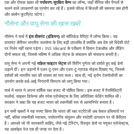
एक और रोचक खबर थी
पर्यावरण‑सुरक्षित कैम्प
का लॉन्च, जहाँ सैनिक सौर पैनलों से
चलने वाले उपकरणों का प्रयोग कर रहे हैं। इससे फील्ड में बिजली की समस्या कम होगी
और कार्बन फूटप्रिंट घटेगा।
नौसेना और वायु सेना की ख़ास खबरें
नौसेना ने मार्च में
इंस वीकरंट (इंडियन)
को सॉलिडेड वैरिएंट में लॉन्च किया। यह
वारफ़्रंट कॅरियर भारतीय जलसेना के लिए बड़ी उपलब्धि है क्योंकि अब देश को विदेशी पोर्ट
पर निर्भर नहीं रहना पड़ेगा। INS Vikrant के परीक्षण में विमान टेकऑफ़ और लैंडिंग
दोनों सफल रहे, जिससे भविष्य में अधिक जेट्स के संचालन की संभावना बनती है।
वायु सेना ने अपनी नई
राफ़ेल फाइटर जेट्स
की शिपिंग पूर्णता को दर्शाते हुए कई डेमो
उड़ानें दीं। इन उड़ानों में एअर‑टू‑एयर और एअर‑टू‑ग्राउंड मोड्स दिखाए गए, जिससे
दर्शकों को भारतीय रक्षा की ताकत का पता चला। साथ ही, नई ड्रोन टेक्नोलॉजी का
उपयोग करके बर्ड‑आई निगरानी सिस्टम को लागू किया गया।
मार्च में भारत ने अपना वार्षिक रक्षा बजट भी घोषित किया। इस बजट में पैरामिलिट्री
फलोर्स, साइबर डिफेन्स और स्पेस प्रोजेक्ट्स के लिए अतिरिक्त फंडिंग शामिल थी।
सरकार ने कहा कि यह बजट भारत को तकनीकी रूप से आत्मनिर्भर बनाता है।
इन सभी खबरों ने यह स्पष्ट किया कि भारत की रक्षा स्ट्रैटेजी अब केवल हथियारों पर
नहीं, बल्कि तकनीकी नवाचार, पर्यावरणीय संतुलन और स्वदेशी उत्पादन पर भी केंद्रित
है। आपको जो भी जानकारी चाहिए, जैसे नई टेस्टिंग, विस्तृत डेमो या फ्यूचर प्रोजेक्ट्स,
यह आर्काइव पेज एक ही जगह पर देता है।