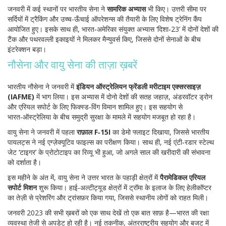
जनवरी में कई स्थानों पर भारतीय सेना ने
सामरिक अभ्यास
भी किए। उत्तरी सीमा पर
सर्दियों में ट्रैकिंग और उच्च-ऊँचाई ऑपरेशन्स की तैयारी के लिए विशेष ट्रेनिंग कैंप
आयोजित हुए। इसके साथ ही, भारत‑अमेरिका संयुक्त अभ्यास ‘दिशा‑23’ में दोनों देशों की
टैंक और पथरवल्ली इकाइयों ने मिलकर मैन्युवर्स किए, जिससे दोनों सेनाओं के बीच
इंटरेक्शन बड़ा।
नौसेना और वायु सेना की ताज़ा ख़बरें
भारतीय नौसेना ने जनवरी में
इंडियन ऑस्ट्रेलियन फ्रेंडली मरीटाइम एक्सरसाइज़
(IAFME)
में भाग लिया। इस अभ्यास में दोनो देशों की सतह जहाज़, अंडरवॉटर ड्रोन
और एरियल सपोर्ट के लिए फिक्स्ड‑विंग विमान शामिल हुए। इस सहयोग से
भारत‑ऑस्ट्रेलिया के बीच समुद्री सुरक्षा के मामले में सहयोग मजबूत हो रहा है।
वायु सेना ने जनवरी में पहला
राफ़ाल F‑15I
का डेमो फ्लाइट दिखाया, जिससे भारतीय
पायलट्स ने नई एग्ज़ेक्यूटिव फाइल्स का परीक्षण किया। साथ ही, नई एंटी‑रडार स्टेल्थ
जेट ‘टाइगर’ के प्रोटोटाइप का रिव्यू भी हुआ, जो अगले साल की खरीदारी की संभावना
को दर्शाता है।
इस महीने के अंत में, वायु सेना ने उत्तर भारत के पहाड़ी क्षेत्रों में
पैरामेडिकल एरियल
सपोर्ट मिशन
शुरू किया। हाई‑अल्टीट्यूड क्षेत्रों में ट्रॉमा के इलाज के लिए हेलीकॉप्टर
का तेज़ी से प्रेशरिंग और ट्रांसफ़र किया गया, जिससे स्थानीय लोगों को राहत मिली।
जनवरी 2023 की सभी ख़बरों को एक साथ देखें तो एक बात साफ़ है—भारत की रक्षा
व्यवस्था तेजी से अपडेट हो रही है। नई तकनीक, अंतरराष्ट्रीय सहयोग और बजट में