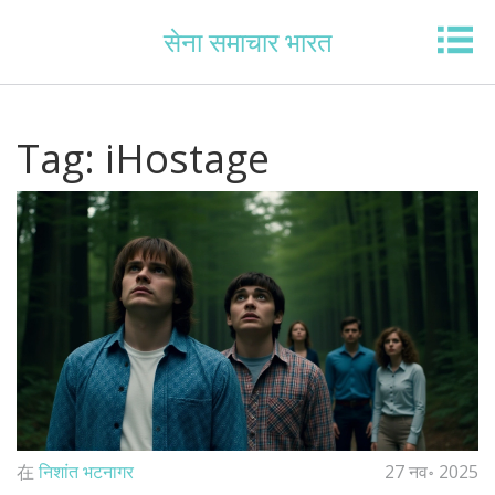
सेना समाचार भारत
Tag: iHostage
在
निशांत भटनागर
27 नव॰ 2025